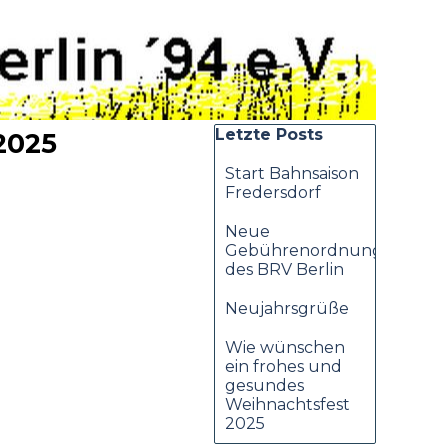
Block überspringen Letzte
Letzte Posts
2025
Start Bahnsaison
Fredersdorf
Neue
Gebührenordnung
des BRV Berlin
Neujahrsgrüße
Wie wünschen
ein frohes und
gesundes
Weihnachtsfest
2025