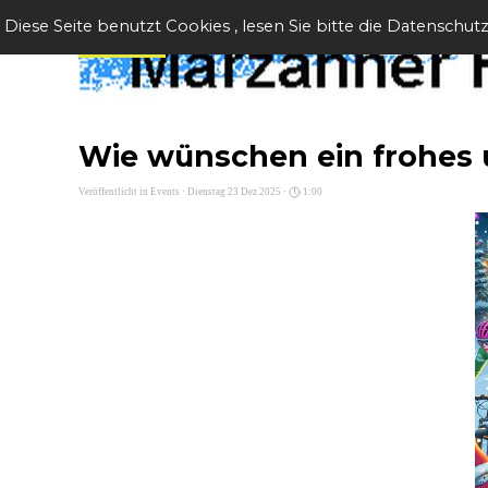
Direkt zum Seiteninhalt
Menü überspringen
Diese Seite benutzt Cookies , lesen Sie bitte die Datenschut
Wie wünschen ein frohes
Veröffentlicht in
Events
· Dienstag 23 Dez 2025 ·
1:00