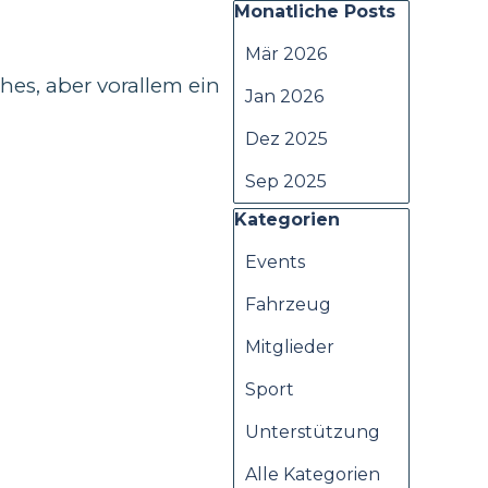
Block überspringen Monat
Monatliche Posts
Mär 2026
hes, aber vorallem ein
Jan 2026
Dez 2025
Sep 2025
Block überspringen Kateg
Kategorien
Events
Fahrzeug
Mitglieder
Sport
Unterstützung
Alle Kategorien