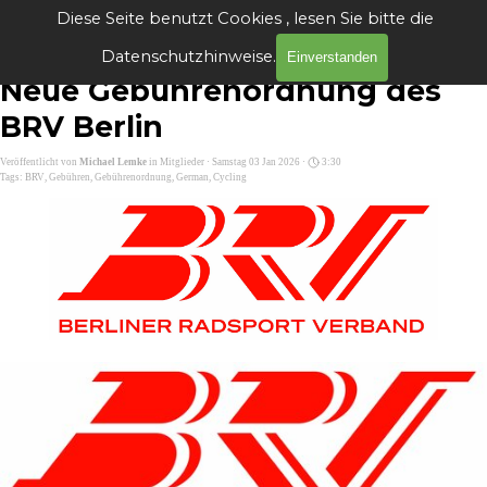
Direkt zum Seiteninhalt
Diese Seite benutzt Cookies , lesen Sie bitte die
Menü überspringen
Datenschutzhinweise.
Einverstanden
Neue Gebührenordnung des
BRV Berlin
Veröffentlicht von
Michael Lemke
in
Mitglieder
· Samstag 03 Jan 2026 ·
3:30
Tags:
BRV
,
Gebühren
,
Gebührenordnung
,
German
,
Cycling