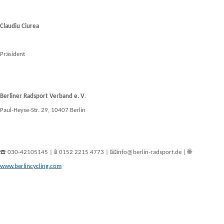
Claudiu Ciurea
Präsident
Berliner Radsport Verband e. V
.
Paul-Heyse-Str. 29, 10407 Berlin
☎️
📱
📧
🌐
030-42105145 |
0152 2215 4773 |
info@berlin-radsport.de |
www.berlincycling.com