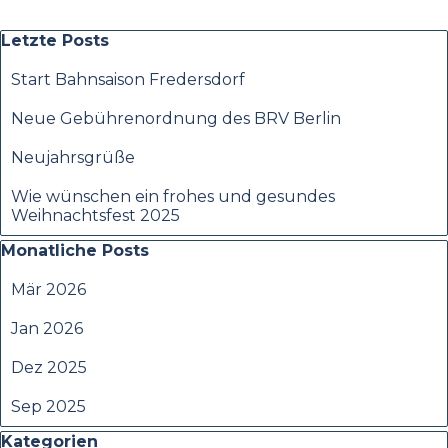
Block überspringen Letzte Posts
Letzte Posts
Start Bahnsaison Fredersdorf
Neue Gebührenordnung des BRV Berlin
Neujahrsgrüße
Wie wünschen ein frohes und gesundes
Weihnachtsfest 2025
Block überspringen Monatliche Posts
Monatliche Posts
Mär 2026
Jan 2026
Dez 2025
Sep 2025
Block überspringen Kategorien
Kategorien